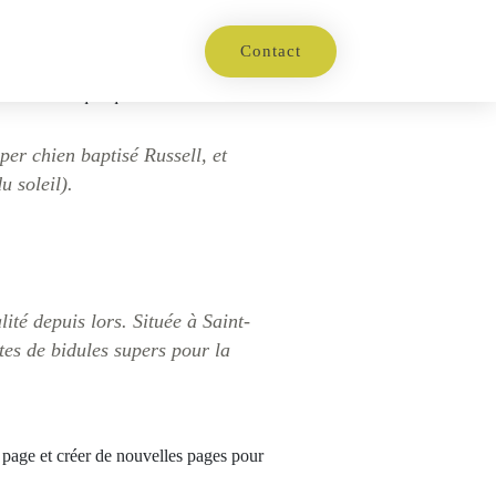
Contact
on de votre site (dans la plupart des
ressembler à quelque chose comme cela :
per chien baptisé Russell, et
u soleil).
té depuis lors. Située à Saint-
es de bidules supers pour la
 page et créer de nouvelles pages pour