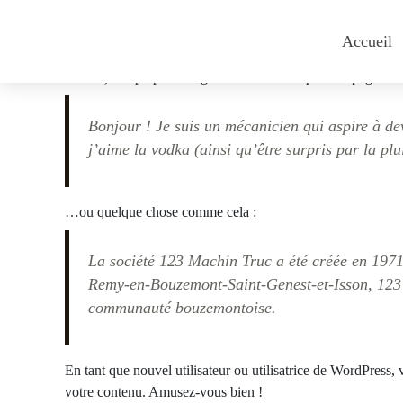
Aller
au
Accueil
contenu
Ceci est une page d’exemple. C’est différent d’un article de 
thèmes). La plupart des gens commencent par une page « À p
Bonjour ! Je suis un mécanicien qui aspire à dev
j’aime la vodka (ainsi qu’être surpris par la pl
…ou quelque chose comme cela :
La société 123 Machin Truc a été créée en 1971,
Remy-en-Bouzemont-Saint-Genest-et-Isson, 123 M
communauté bouzemontoise.
En tant que nouvel utilisateur ou utilisatrice de WordPress,
votre contenu. Amusez-vous bien !