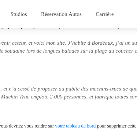
Studios
Réservation Autos
Carrière
blog parce qu’elle restera au même endroit et apparaîtra dans la navigati
ropos » qui les présente aux personnes visitant le site. Cela pourrait 
enir acteur, et voici mon site. J’habite à Bordeaux, j’ai un su
uie soudaine lors de longues balades sur la plage au coucher d
 et n’a cessé de proposer au public des machins-trucs de quali
achin Truc emploie 2 000 personnes, et fabrique toutes sort
 vous devriez vous rendre sur
votre tableau de bord
pour supprimer cette