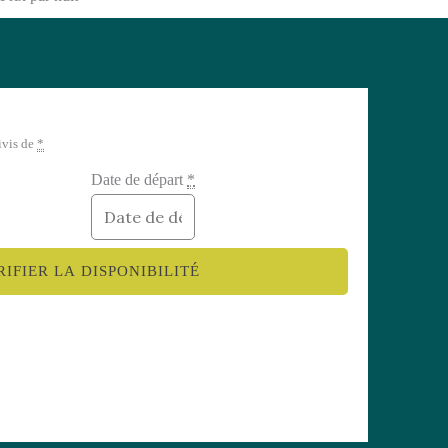
ivis de
*
Date de départ
*